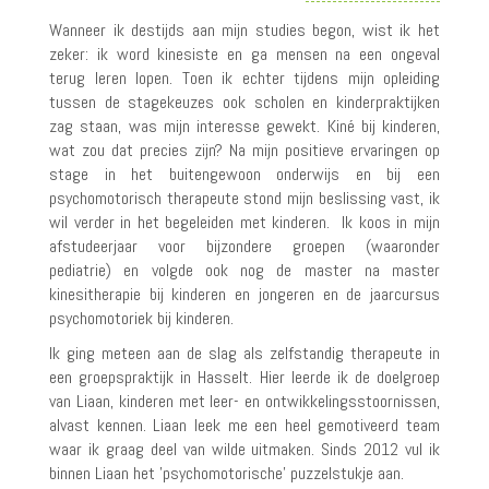
Wanneer ik destijds aan mijn studies begon, wist ik het
zeker: ik word kinesiste en ga mensen na een ongeval
terug leren lopen. Toen ik echter tijdens mijn opleiding
tussen de stagekeuzes ook scholen en kinderpraktijken
zag staan, was mijn interesse gewekt. Kiné bij kinderen,
wat zou dat precies zijn? Na mijn positieve ervaringen op
stage in het buitengewoon onderwijs en bij een
psychomotorisch therapeute stond mijn beslissing vast, ik
wil verder in het begeleiden met kinderen. Ik koos in mijn
afstudeerjaar voor bijzondere groepen (waaronder
pediatrie) en volgde ook nog de master na master
kinesitherapie bij kinderen en jongeren en de jaarcursus
psychomotoriek bij kinderen.
Ik ging meteen aan de slag als zelfstandig therapeute in
een groepspraktijk in Hasselt. Hier leerde ik de doelgroep
van Liaan, kinderen met leer- en ontwikkelingsstoornissen,
alvast kennen. Liaan leek me een heel gemotiveerd team
waar ik graag deel van wilde uitmaken. Sinds 2012 vul ik
binnen Liaan het 'psychomotorische' puzzelstukje aan.